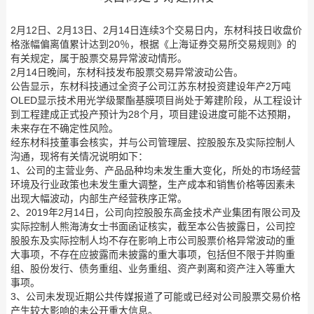
2月12日、2月13日、2月14日连续3个交易日内，东材科技日收盘价
格涨幅偏离值累计达到20％，根据《上海证券交易所交易规则》的
有关规定，属于股票交易异常波动情形。
2月14日晚间，东材科技发布股票交易异常波动公告。
公告显示，东材科技通过全资子公司江苏东材投资建设年产2万吨
OLED显示技术用光学级聚酯基膜项目尚处于筹建阶段，从工程设计
到工程建成正式投产预计为28个月，项目建设进度可能不达预期，
未来存在不确定性风险。
经东材科技董事会核实，并与公司管理层、控股股东及实际控制人
沟通，现将有关情况说明如下：
1、公司的主营业务、产品品种均未发生重大变化，所处的市场经营
环境及行业政策也未发生重大调整，生产成本和销售价格等因素未
出现大幅波动，内部生产经营秩序正常。
2、2019年2月14日，公司向控股股东高金技术产业集团有限公司及
实际控制人熊海涛女士书面函证核实，截至本公告披露日，公司控
股股东及实际控制人均不存在影响上市公司股票价格异常波动的重
大事项，不存在应披露而未披露的重大事项，包括但不限于并购重
组、股份发行、债务重组、业务重组、资产剥离和资产注入等重大
事项。
3、公司未发现近期公共传媒报道了可能或已经对公司股票交易价格
产生较大影响的未公开重大信息。