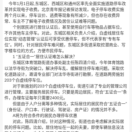
今年1月1日起,东城区、西城区和通州区率先全面实施道路停车改
革并实现电子收费。北京青年报记者探访发现，电子停车收费实施
两个月以来，停车议价、逃费等现象有所减少，但也存在收费异
常、车主不了解电子收费情况及居住认证难等问题。
个别居民进行居住认证后，甚至使用自行车等物品占据车位，
不许其他车主停车。对此，东城区相关负责人介绍，白虚线居住车
位实现“动态管理”认证后可享受优惠停车，但不代表享有“专有车
位”。同时，针对居民停车难问题，东城区多街道采取挖潜商业、写
字楼车位的方式，方便市民停车。
1 “五证合一”居住认证难怎么解决？
东城区体育馆路街道办事处副主任陈四清介绍，今年体育馆路
以法华寺街为突破口，解决停车乱、缓解居住停车难问题。采取优
化道路设计，邀请专业部门对法华寺街进行勘察，在道路两旁施划
203个白虚线停车位。
对于新施划的203个白虚线停车位，街道引进了专业的管理公司
进行管理，主要服务居民停车。只要是周边居民，符合“五证合一”条
件，办理车证每年只需要2400元。
但是由于人户分离等多种情况，实际居住的居民符合“五证合一”
（身份证、户口本、行驶证、驾驶证、房产证）的情况并不多。
A将为符合条件的居民办理停车优惠
对此，陈四清介绍，针对这种情况，街道也会考虑解决实际居
民的停车问题。比如，居住地址在一起的夫妻，即使车辆信息没法