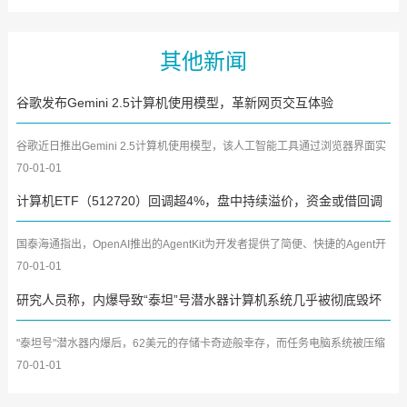
其他新闻
谷歌发布Gemini 2.5计算机使用模型，革新网页交互体验
谷歌近日推出Gemini 2.5计算机使用模型，该人工智能工具通过浏览器界面实
现自动化操作。模型运用...
70-01-01
计算机ETF（512720）回调超4%，盘中持续溢价，资金或借回调
积极布局
国泰海通指出，OpenAI推出的AgentKit为开发者提供了简便、快捷的Agent开
发工具包，通过可视化画布...
70-01-01
研究人员称，内爆导致“泰坦”号潜水器计算机系统几乎被彻底毁坏
"泰坦号"潜水器内爆后，62美元的存储卡奇迹般幸存，而任务电脑系统被压缩
成45公斤金属团。调查团...
70-01-01