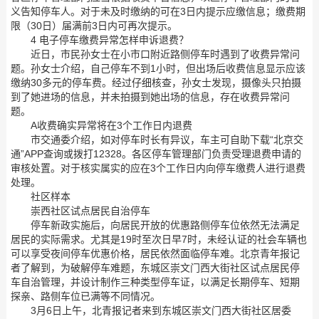
义告知停车人。对于未及时缴纳的可在3日内提示应缴信息；缴费期
限（30日）届满前3日内可再次提示。
4 电子停车缴费异常怎样申诉退费？
近日，市民孙女士在小市口附近路侧停车时遇到了收费异常问
题。孙女士介绍，自己停车不到1小时，但出场后收费信息显示应该
缴纳30多元的停车费。经过仔细核查，孙女士发现，摄像头只拍摄
到了她进场的信息，并未拍摄到她出场的信息，存在收费异常问
题。
A收费确实异常将在3个工作日内退费
市交通委介绍，如对停车时长有异议，车主可自助下载“北京交
通”APP查询或拨打12328。各区停车管理部门负责受理退费申请的
审核处置。对于核实属实的应在3个工作日内向停车缴费人进行退费
处理。
社区样本
崇西社区试点居民自治停车
停车新政实施后，向居民开放的优惠路侧停车位依然无法满足
居民的实际需求。尤其是19时至次日早7时，未经认证的社会车辆也
可以享受夜间停车优惠价格，居民依然面临停车难。北京青年报记
者了解到，为破解停车难题，东城区崇文门西大街社区试点居民停
车自治管理，并设计制作三种类型停车证，以满足长期停车、短期
探亲、路侧车位已满等不同情况。
3月6日上午，北青报记者来到东城区崇文门西大街社区居委