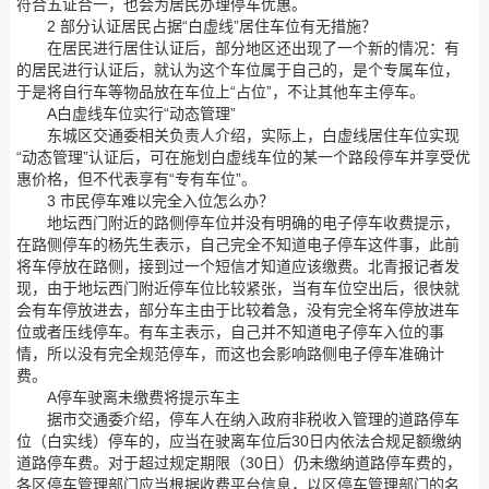
符合五证合一，也会为居民办理停车优惠。
2 部分认证居民占据“白虚线”居住车位有无措施？
在居民进行居住认证后，部分地区还出现了一个新的情况：有
的居民进行认证后，就认为这个车位属于自己的，是个专属车位，
于是将自行车等物品放在车位上“占位”，不让其他车主停车。
A白虚线车位实行“动态管理”
东城区交通委相关负责人介绍，实际上，白虚线居住车位实现
“动态管理”认证后，可在施划白虚线车位的某一个路段停车并享受优
惠价格，但不代表享有“专有车位”。
3 市民停车难以完全入位怎么办？
地坛西门附近的路侧停车位并没有明确的电子停车收费提示，
在路侧停车的杨先生表示，自己完全不知道电子停车这件事，此前
将车停放在路侧，接到过一个短信才知道应该缴费。北青报记者发
现，由于地坛西门附近停车位比较紧张，当有车位空出后，很快就
会有车停放进去，部分车主由于比较着急，没有完全将车停放进车
位或者压线停车。有车主表示，自己并不知道电子停车入位的事
情，所以没有完全规范停车，而这也会影响路侧电子停车准确计
费。
A停车驶离未缴费将提示车主
据市交通委介绍，停车人在纳入政府非税收入管理的道路停车
位（白实线）停车的，应当在驶离车位后30日内依法合规足额缴纳
道路停车费。对于超过规定期限（30日）仍未缴纳道路停车费的，
各区停车管理部门应当根据收费平台信息，以区停车管理部门的名