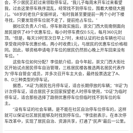
会，不少居民正赶过来领取停车证。“我儿子每周末开车过来看望
我，过去这里停车秩序混乱，经常找不到停车位，围着大楼绕大圈
儿。”68岁的老住户安振祥说，“有时我甚至要提前一两个小时下楼
寻找，只要发现停车位就不走了，提前抢占车位。”
据社区负责人介绍，停车新政实施后，崇文门西大街南侧面向
居民提供了49个优惠车位，每小时停车费仅0.5元，每月360元封
顶。“但是，每天19时至次日早上7时，未经认证的社会车辆也可以
享受夜间停车优惠价格，两小时收费1元，与居民的优惠车位价格相
同。因此，够资格申请电子车位的居民仍然担心晚上开车回来没有
车位。”
这些车位如何分配？李佳航介绍，自今年起，崇文门西大街社
区开始试点居民停车自治管理，三栋居民楼各推选两名居民代表作
为“停车自管会”成员，并多次召开车主大会，最终投票选定了A、
B、D三种类型的停车证。
据悉，“A证”为居民包月停车证，适合长期停放的车辆；“B证”为
计次停车证，适合居民子女回家探望老人时停车使用，“D证”为临时
停车证，适合那些选择了路侧优惠停车位但临时找不到车位的车
主。
“没有车证的社会车辆，是不能在社区自治停车位停车的，这样
就可以保证社区居民能够及时找到停车位。”李佳航表示，在本次停
车改革中，实现了居民自治、资源共享，打通了“民声”最后一公里。