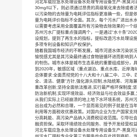
河北车载应急水处理设备水处理专用设备生产-黑臭河
30mg/l以下，则必须通过昂贵的高级氧化来去除或者
以污染物的去除量为电耗评估指标更准确一些，但是依然
量为电耗评价指标不全面。其次，每个污水厂进出水
以需要考虑采用全面覆盖所有污染物去除效果的一个
苏州污水厂提标重点强调两个，一是通过“水十条”20
设规划，提到了再生水的指标，提标改造污水处理设施
多项专利设备和知识产权保护。
随着我国城市经济的不断发展，城市河道水体污染状
愉悦感尤其是其污染最终通过食物链循环进而影响到
的刳伤。城市水体是城市生态系统的重要组成部分，
到2020年，敏感区域（重点湖泊、重点水库、近岸
总体要求:全面贯彻党的十八大和十八届二中、三中、四
全、清洁、健康”方针,强化源头控制,水陆统筹、河海
重改革创新;坚持全面依法推进,实行最严格环保制度;
防治新机制,实现环境效益、经济效益与社会效益多赢,
从我们实际上已经崩溃的地上地下水环境系统，苏州污
出台成为必然和合理，一个显而易见的例子就是在当
利用等方面税收优惠政策。对国内企业为生产国家支持
分高耗能、高污染产品纳入消费税征收范围。引导社会
融资担保。采取环境绩效合同服务、授予开发经营权益
河北车载应急水处理设备水处理专用设备生产-黑臭河
州污水厂提标专业化第三方服务也会在此找到商机。