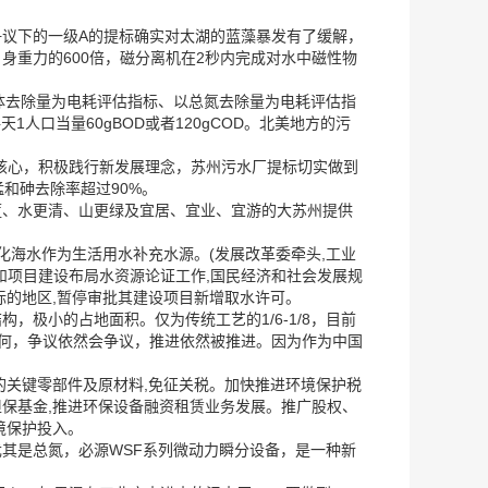
议下的一级A的提标确实对太湖的蓝藻暴发有了缓解，
重力的600倍，磁分离机在2秒内完成对水中磁性物
体去除量为电耗评估指标、以总氮去除量为电耗评估指
人口当量60gBOD或者120gCOD。北美地方的污
核心，积极践行新发展理念，苏州污水厂提标切实做到
和砷去除率超过90%。
蓝、水更清、山更绿及宜居、宜业、宜游的大苏州提供
化海水作为生活用水补充水源。(发展改革委牵头,工业
和项目建设布局水资源论证工作,国民经济和社会发展规
标的地区,暂停审批其建设项目新增取水许可。
极小的占地面积。仅为传统工艺的1/6-1/8，目前
何，争议依然会争议，推进依然被推进。因为作为中国
的关键零部件及原材料,免征关税。加快推进环境保护税
保基金,推进环保设备融资租赁业务发展。推广股权、
境保护投入。
其是总氮，必源WSF系列微动力瞬分设备，是一种新