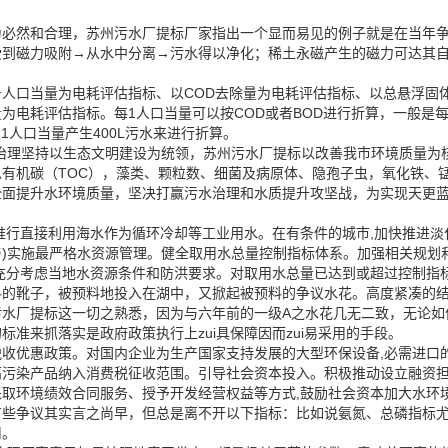
为必然和合理，苏州污水厂提标厂家指出一个显而易见的例子就是在当年争
到磁力吸附→从水中分离→污水得以净化；稀土永磁产生的磁力可达其自身
人口当量为电耗评估指标、以COD去除量为电耗评估指标、以总悬浮固
耗评估指标。每1人口当量可以按COD或者BOD进行折算，一般是每天1
天1人口当量产生400L污水来进行折算。
治理坚持以生态文明建设为统领，苏州污水厂提标以改善我市环境质量为
有机碳（TOC），藻类、颗粒数、细菌及病原体、隐孢子虫，氧化铁、锰
全面提升水环境质量，坚决打赢污水治理和水质提升攻坚战，为实现天更
推行直接利用海水作为循环冷却等工业用水。在有条件的城市,加快推进淡
)实施最严格水资源管理。健全取用水总量控制指标体系。加强相关规划
充分考虑当地水资源条件和防洪要求。对取用水总量已达到或超过控制指
的靴子，被预料地投入在湖中，又掀起被预料的争议水花。高度紧凑的结构，
污水厂提标这一切之熟悉，因为与六年前的一级A之水花几无二致，无论如
准来抓落实是政府政策执行上zui具保障因而zui易采用的手段。
收优惠政策。对国内企业为生产国家支持发展的大型环保设备,必需进口
污染产品纳入消费税征收范围。引导社会资本投入。积极推动设立融资担
取环境绩效合同服务、授予开发经营权益等方式,鼓励社会资本加大水环
些争议其实言之尚早，但总是离不开以下指标：比如说氨氮、总磷指标尤
用。