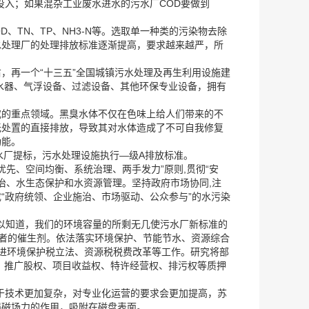
投入；如果混杂工业废水进水的污水厂COD要做到
、TN、TP、NH3-N等。选取单一种类的污染物去除
水处理厂的处理排放标准逐渐提高，要求越来越严，所
右，再一个“十三五”全国城镇污水处理及再生利用设施建
水器、气浮设备、过滤设备、其他环保专业设备，拥有
究的重点领域。黑臭水体不仅在色味上给人们带来的不
无处置的直接排放，导致其对水体造成了不可自我修复
功能。
水厂提标，污水处理设施执行—级A排放标准。
优先、空间均衡、系统治理、两手发力”原则,贯彻“安
防治、水生态保护和水资源管理。坚持政府市场协同,注
成“政府统领、企业施治、市场驱动、公众参与”的水污染
以知道，我们的环境容量的所剩无几使污水厂新标准的
者的催生剂。依法落实环境保护、节能节水、资源综合
推进环境保护税立法、资源税税费改革等工作。研究将部
。推广股权、项目收益权、特许经营权、排污权等质押
于技术更加复杂，对专业化运营的要求会更加提高，苏
强磁场力的作用，吸附在磁盘表面。