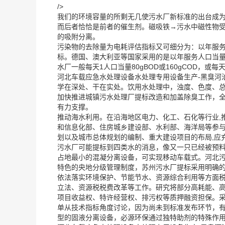
/>
我们的环境容量的所剩无几使污水厂新标准的出台成
而后者恰恰是前者的催生剂。磁吸铁→污水中磁性物受
的吸附分离。
污染物的去除量为电耗评估指标又可细分为：以年服务
标。德国、澳大利亚等国家采用的是以年服务人口当量为电
水厂一般每天1人口当量80gBOD或160gCOD，或每
河北车载应急水处理设备水处理专用设备生产-黑臭河
学在深处、干在实处。饮用水处理中，浊度、色度、总
加快推进城镇污水处理厂提标改造和加盖除臭工作，
有力支撑。
推动海水利用。在沿海地区电力、化工、石化等行业,
和信息化部、住房城乡建设部、水利部、海洋局等参与
划以及城市总体规划的编制、重大建设项目的布局,应
污水厂可能提标到四类水的消息，像又一只已经被预料
占地最小的混凝分离设备，可实现移动车载式。河北
特色的央地分级管理制度，苏州污水厂提标采用明确的标
依法落实环境保护、节能节水、资源综合利用等方面税
立法、资源税税费改革等工作。研究将部分高耗能、高
项目收益权、特许经营权、排污权等质押融资担保。采
单从技术指标角度讨论，因为尚未到标准发布环节，有
型的固液分离设备，必源环保通过独特助剂的特殊作