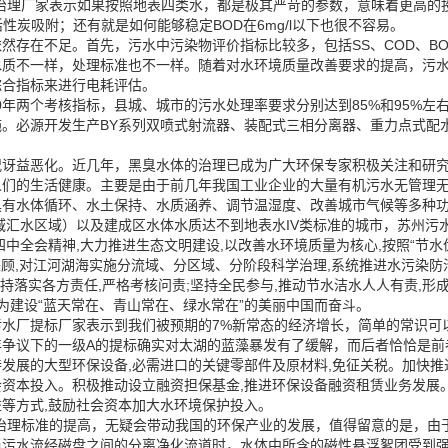
治理厂家表示如果按照地表四类水，都是极其严苛的参数，意味着更高的
活性炭吸附；还有就是如何能够稳定BOD在6mg/l以下也很不容易。
存在不足。首先，污水中污染物评价指标比较多，包括SS、COD、BOD
水质不一样，处理标准也不一样。随着对水环境质量改善要求的提高，污
综合指标来进行电耗评估。
20年两个考核指标，县城、城市的污水处理率要求分别达到85%和95%左
。必源开发生产BY系列双喷式射流器、装配式三相分离器、重力点式配
况讶益恶化。近几年，黑臭水体的治理已成为广大环保专家积极关注和研
人们的生活健康。主要是由于前几年我国工业企业的大量有机污水无管理
具有水体循环、水土保持、水质涵养、调节温湿度、改善城市气候等多种
海域汇水区域）以及建成区水体水质达不到地表水IV类标准的城市，苏州污
中全会精神,大力推进生态文明建设,以改善水环境质量为核心,按照“节水
兼顾,对江河湖海实施分流域、分区域、分阶段科学治理,系统推进水污染
坚持落实各方责任,严格考核问责;坚持全民参与,推动节水洁水人人有责,形
为建设“蓝天常在、青山常在、绿水常在”的美丽中国而奋斗。
水厂提标厂家表示到我们被预期的7%新常态的经济增长，简单的常识可
年争议下的一级A的提标确实对太湖的蓝藻暴发有了缓解，而后者恰恰是前
发展的大型环保设备,必需进口的关键零部件及原材料,免征关税。加快
资本投入。积极推动设立融资担保基金,推进环保设备融资租赁业务发展
等方式,鼓励社会资本加大水环境保护投入。
治理标准的提高，无疑会带动我国的环保产业的发展，值得留意的是，由
当污水流经磁盘之间的分离净化流道时，水体中所含的磁性悬浮絮团受到