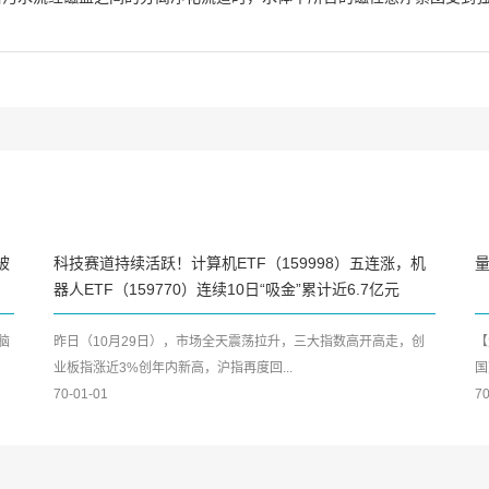
被
科技赛道持续活跃！计算机ETF（159998）五连涨，机
器人ETF（159770）连续10日“吸金”累计近6.7亿元
脑
昨日（10月29日），市场全天震荡拉升，三大指数高开高走，创
【
业板指涨近3%创年内新高，沪指再度回...
国
70-01-01
70