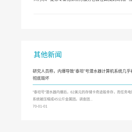
其他新闻
研究人员称，内爆导致“泰坦”号潜水器计算机系统几乎
彻底毁坏
"泰坦号"潜水器内爆后，62美元的存储卡奇迹般幸存，而任务电
系统被压缩成45公斤金属团。调查团...
70-01-01