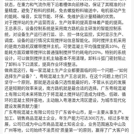
状态，在重力和气流作用下沿着槽体向前移动，保证了其精准的计
量精度，避免了粉料的损耗，免去螺旋粉料输送中，电机驱动产生
的能耗、噪音，实现节能、环保、免维护且计量精确的优势。
对于搅拌站的生产运营而言，生产效率的提高意味着产能的提高。
王总表示，设备控制系统是采用南方路机自主研发的智能控制系
统，对设备生产运行进行监、诊、控一体化监控，实时显示生产、
调度、设备的运行情况实现搅拌站信息智能化。同时搅拌主机采用
的是南方路机双螺带搅拌主机，可使混凝土平均强度提高10%，在
能耗方面双螺带搅拌比普通强制搅拌节约耗电约20%，特别的系统
设计，可以做到搅拌主机主轴基本不用清理，卸料斗弧门密封阻止
了卸料斗下口滴浆，提高作业环境整洁。
做商混这行，每一家混凝土生产企业都要面临的同一个问题—“如何
选择生产设备？”，粤皖混凝土生产王总说到，在这个问题上他们只
坚守一个原则，那就是选设备只选性能最好的，不管从长远的发展
还是短期的效率来说，南方路机就是最合适的选择。广东粤皖混凝
土有限公司未来将致力于将混凝土搅拌站打造成为绿色、低碳、循
环的混凝土预拌基地，主动融入粤港澳大湾区建设，为城市现代化
建设发展贡献力量！
广东粤皖混凝土有限公司位于广东省中山市，是一主要从事生产、
加工、销售商品混凝土企业，年生产能力可达300万方。经过多年发
展，公司已成为中山市商品混凝土知名企业，业务范围遍及中山及
广州等地，公司始终不渝贯彻“质量第一”的原则，赢得了广大客户的