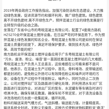
2019年两会政府工作报告指出，加强污染防治和生态建设，大力推
动绿色发展，促进资源节约和循环利用，推广绿色建筑。绿色建筑
离不开绿色建材,离不开绿色生产，预拌混凝土行业的绿色发展是行
业转型升级的必由之路。
坐落在广东省中山市的粤皖混凝土有限公司，配置了4套南方路机
HZS270全环保混凝土搅拌设备。在日益严苛的环保态势下，作为预
拌混凝土绿色发展的知名企业，粤皖混凝土有限公司是如何在保证
混凝土质量的前提下，满足环境保护要求，做到技术先进、绿色环
保、高效节能的呢？
南方路机全环保混凝土搅拌设备应用于广东粤皖混凝土有限公司
“污水、废渣、粉尘、噪音”是一直困扰着混凝土搅拌站的几大难题，
粤皖混凝土生产负责人王总直言，这些难题在公司看来都不是问
题，他表示，在混凝土生产过程中，首先，骨料堆场、皮带输送机
都是封闭的，避免粉尘外扬可以有效降低粉尘和噪声对环境的污
染；设备在生产过程中不排放粉尘，噪声小，同时为防止二次扬
尘，公司对搅拌站厂区及路面进行硬化处理，并利用洒水车对厂区
路面进行湿润作业，对进出厂区的泵车、水泥罐车等车辆及时进行
喷淋冲洗，确保车辆无撒漏，确保车轮不带泥浆，对于清洗设备及
冲洗场地的污水统一收集起来，循环利用。
粉料的输送采用气槽方式，气送斜槽，输送能力强，计量精度高，
输送系统全封闭，无粉尘无噪音，这种方式使粉状物料颗粒呈“悬浮”