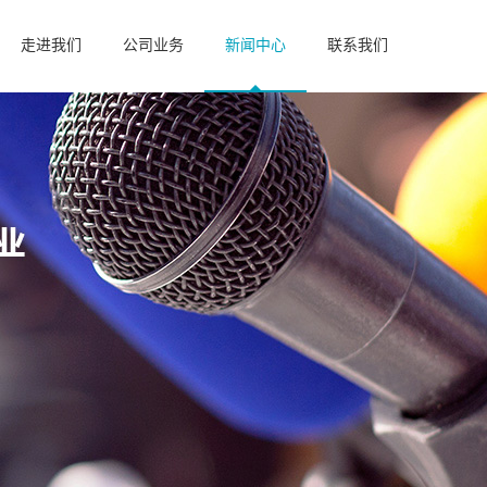
走进我们
公司业务
新闻中心
联系我们