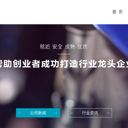
首 页
公司新闻
行业资讯