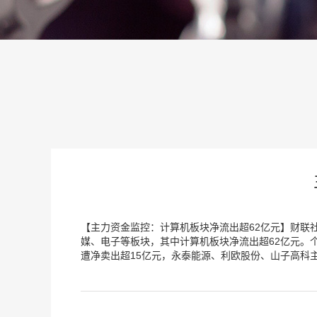
【主力资金监控：计算机板块净流出超62亿元】财联
媒、电子等板块，其中计算机板块净流出超62亿元。
遭净卖出超15亿元，永泰能源、利欧股份、山子高科