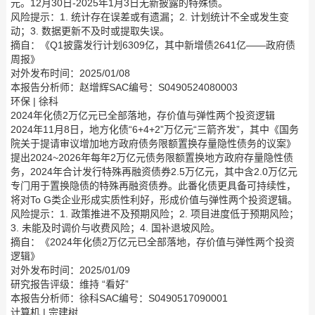
元。12月30日-2025年1月3日无新披露的特殊债。
风险提示：1. 统计存在误差或有遗漏；2. 计划统计不全或发生变
动；3. 数据更新不及时或提取失误。
摘自：《Q1披露发行计划6309亿，其中新增债2641亿——政府债
周报》
对外发布时间：2025/01/08
本报告分析师：赵增辉SAC编号：S0490524080003
环保 | 徐科
2024年化债2万亿元已全部落地，存价值与弹性两个投资逻辑
2024年11月8日，地方化债“6+4+2”万亿元“三箭齐发”，其中《国务
院关于提请审议增加地方政府债务限额置换存量隐性债务的议案》
提出2024~2026年每年2万亿元债务限额置换地方政府存量隐性债
务，2024年合计发行特殊再融资债券2.5万亿元，其中含2.0万亿元
专门用于置换隐债的特殊再融资债券。此番化债更具备可持续性，
将对To G类企业形成实质性利好，形成价值与弹性两个投资逻辑。
风险提示：1. 政策推进不及预期风险；2. 项目进度低于预期风险；
3. 未能及时调价与收费风险；4. 国补退坡风险。
摘自：《2024年化债2万亿元已全部落地，存价值与弹性两个投资
逻辑》
对外发布时间：2025/01/09
研究报告评级：维持 “看好”
本报告分析师：徐科SAC编号：S0490517090001
计算机 | 宗建树