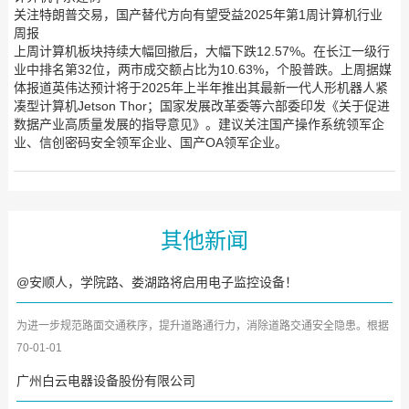
关注特朗普交易，国产替代方向有望受益2025年第1周计算机行业
周报
上周计算机板块持续大幅回撤后，大幅下跌12.57%。在长江一级行
业中排名第32位，两市成交额占比为10.63%，个股普跌。上周据媒
体报道英伟达预计将于2025年上半年推出其最新一代人形机器人紧
凑型计算机Jetson Thor；国家发展改革委等六部委印发《关于促进
数据产业高质量发展的指导意见》。建议关注国产操作系统领军企
业、信创密码安全领军企业、国产OA领军企业。
其他新闻
@安顺人，学院路、娄湖路将启用电子监控设备！
为进一步规范路面交通秩序，提升道路通行力，消除道路交通安全隐患。根据
《中华人民共和国道路交...
70-01-01
广州白云电器设备股份有限公司