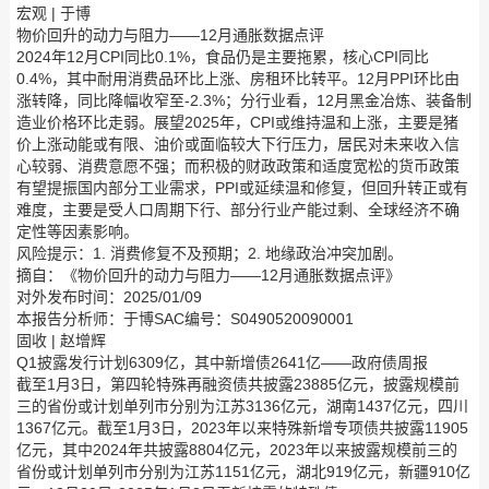
宏观 | 于博
物价回升的动力与阻力——12月通胀数据点评
2024年12月CPI同比0.1%，食品仍是主要拖累，核心CPI同比
0.4%，其中耐用消费品环比上涨、房租环比转平。12月PPI环比由
涨转降，同比降幅收窄至-2.3%；分行业看，12月黑金冶炼、装备制
造业价格环比走弱。展望2025年，CPI或维持温和上涨，主要是猪
价上涨动能或有限、油价或面临较大下行压力，居民对未来收入信
心较弱、消费意愿不强；而积极的财政政策和适度宽松的货币政策
有望提振国内部分工业需求，PPI或延续温和修复，但回升转正或有
难度，主要是受人口周期下行、部分行业产能过剩、全球经济不确
定性等因素影响。
风险提示：1. 消费修复不及预期；2. 地缘政治冲突加剧。
摘自：《物价回升的动力与阻力——12月通胀数据点评》
对外发布时间：2025/01/09
本报告分析师：于博SAC编号：S0490520090001
固收 | 赵增辉
Q1披露发行计划6309亿，其中新增债2641亿——政府债周报
截至1月3日，第四轮特殊再融资债共披露23885亿元，披露规模前
三的省份或计划单列市分别为江苏3136亿元，湖南1437亿元，四川
1367亿元。截至1月3日，2023年以来特殊新增专项债共披露11905
亿元，其中2024年共披露8804亿元，2023年以来披露规模前三的
省份或计划单列市分别为江苏1151亿元，湖北919亿元，新疆910亿