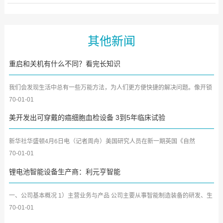
其他新闻
重启和关机有什么不同？看完长知识
我们会发现生活中总有一些万能方法，为人们更方便快捷的解决问题。像开锁
匠总有一把万能钥匙。同...
70-01-01
美开发出可穿戴的癌细胞血检设备 3到5年临床试验
新华社华盛顿4月6日电（记者周舟）美国研究人员在新一期英国《自然
&middot;通讯》杂志上发表报告...
70-01-01
锂电池智能设备生产商：利元亨智能
一、公司基本概况 1）主营业务与产品 公司主要从事智能制造装备的研发、生
产及销售，为锂电池、...
70-01-01