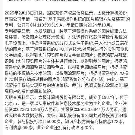
2025年2月13日消息，国家知识产权局信息显示，太极计算机股份
有限公司申请一项名为“基于鸿蒙操作系统的图片编辑方法及装置”的
专利，公开号CN 119399319 A，申请日期为2024年10月。
专利摘要显示，本发明提出一种基于鸿蒙操作系统的图片编辑方法
及装置，涉及图片处理技术领域，方法运行在搭载鸿蒙操作系统的
电子设备上，根据鸿蒙系统的分布式文件子系统,导入本地或云端存
储的图片；基于鸿蒙系统的GPU加速技术,对图片进行的实时预览和
文字编辑，以得到实时预览图片和文字编辑图片；根据鸿蒙AI引擎,
识别出实时预览图片的主体并进行裁剪，以得到裁剪图片；根据鸿
蒙系统的色调调整算法调整色调，以得到色调编辑图片；根据鸿蒙
系统的多模输入技术涂鸦，以得到涂鸦图片；根据鸿蒙系统的I/O操
作,实时保存编辑过程的图片到鸿蒙系统的分布式存储，由此，基于
鸿蒙操作系统实现图片的快速编辑、裁剪、色调调整和涂鸦功能,提
高用户的操作效率和体验。
天眼查资料显示，太极计算机股份有限公司，成立于1987年，位于
北京市，是一家以从事软件和信息技术服务业为主的企业。企业注
册资本62323.1286万人民币，实缴资本59150.6844万人民币。通
过天眼查大数据分析，太极计算机股份有限公司共对外投资了34家
企业，参与招投标项目5000次，知识产权方面有商标信息122条，
专利信息285条，此外企业还拥有行政许可20个。