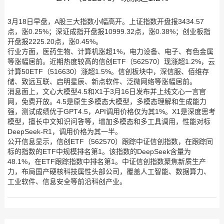
3月18日早盘，A股三大指数小幅高开。上证指数开盘报3434.57
点，涨0.25%；深证成指开盘报10999.32点，涨0.38%；创业板指
开盘报2225.20点，涨0.45%。
行业方面，医药生物、计算机涨超1%，电力设备、电子、有色金属
等涨幅居前。近期热度较高的信创ETF（562570）现涨超1.2%，云
计算50ETF（516630）涨超1.5%。信创板块中，深信服、佰维存
储、致远互联、启明星辰、新点软件、泛微网络等涨幅居前。
消息面上，文心大模型4.5和X1于3月16日发布并上线文心一言官
网，免费开放。4.5是原生多模态大模型，多模态理解和生成能力
强，测试成绩优于GPT4.5，API调用价格仅为其1%。X1是深度思考
模型，擅长中文知识问答等，增加多模态和多工具调用，性能对标
DeepSeek-R1，调用价格为其一半。
公开信息显示，信创ETF（562570）跟踪中证信创指数，在跟踪同
标的指数的ETF中规模排名第1。该指数的DeepSeek含量为
48.1%，在ETF跟踪指数中排名第1。中证信创指数聚焦新质生产
力，布局国产硬核科技属性头部公司，覆盖人工智能、数据算力、
工业软件、信息安全等前沿科创产业。