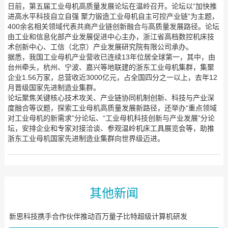
日前，第五届工业母机高质量发展论坛在温岭召开。论坛以“加快推
进高水平科技自立自强 聚力锻造工业母机自主可控产业链”为主题，
400余名相关领域代表共商产业链创新融合与高质量发展路径。论坛
由工业和信息化部产业发展促进中心主办，浙江省高档数控机床技
术创新中心、工信（北京）产业发展研究院有限公司承办。
据悉，我国工业母机产业营收已连续13年位居全球第一，其中，由
台州牵头，杭州、宁波、嘉兴等地联建的浙东工业母机集群，集聚
企业1.56万家，总营收近3000亿元，占全国四分之一以上，去年12
月晋级国家先进制造业集群。
论坛聚焦关键核心技术攻关、产业链协同机制创新、科技与产业深
度融合等议题，探索工业母机高质量发展新路径，还举办“重点领域
对工业母机的新需求”分论坛、“工业母机科技创新与产业发展”分论
坛，安排企业和专家对接洽谈、参观温岭机床工具展览会等，助推
浙东工业母机国家先进制造业集群向世界级迈进。
其他新闻
新思科技携手合作伙伴推动百万量子比特超级计算机研发