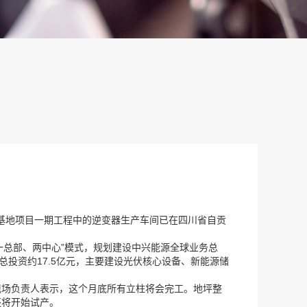
生产基地项目一期工程中的逆变器生产车间已在四川省自贡
一总部、两中心”模式，规划建设中兴能源全球业务总
投资约17.5亿元，主要建设光伏核心设备、新能源储
场负责人表示，这个月底所有立柱将会完工。地坪整
还将开始试产。