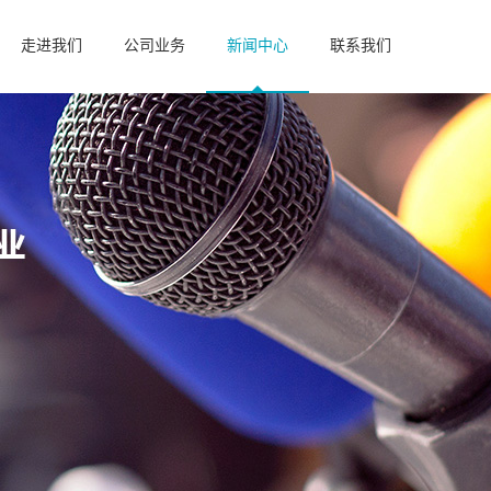
走进我们
公司业务
新闻中心
联系我们