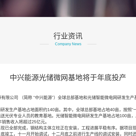
行业资讯
Company News
中兴能源光储微网基地将于年底投产
能源有限公司 （简称 “中兴能源”）全球总部基地和光储智能微电网研发
生产基地占地面积约140亩。其中，全球总部基地占地40亩，按照“
送光伏专业人员的教育基地。光储智能微电网研发生产基地占地100亩，总
年销售收入将超过25亿元。
已全部完成，钢结构主体立柱正在安装，工程进展平稳有序。据项目现
月底竣工，十一月开始调试，十二月底之前进行生产线的调试安装，同时