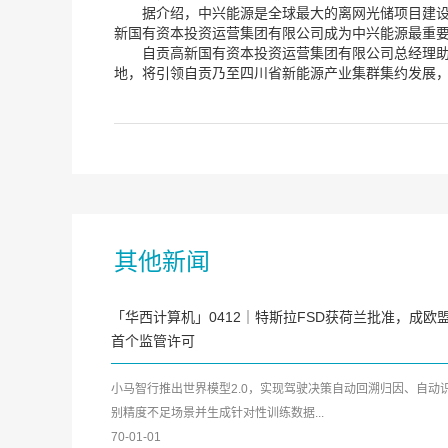
据介绍，中兴能源是全球最大的离网光储项目建设和运
新国有资本投资运营集团有限公司成为中兴能源最重要
自贡高新国有资本投资运营集团有限公司总经理助理
地，将引领自贡乃至四川省新能源产业集群集约发展
其他新闻
「华西计算机」0412｜特斯拉FSD获荷兰批准，成欧
首个监管许可
小马智行推出世界模型2.0，实现驾驶决策自动回溯归因、自动
别精度不足场景并生成针对性训练数据...
70-01-01