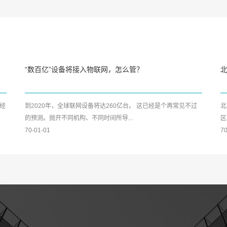
“数百亿”设备将接入物联网，怎么管？
经
到2020年，全球联网设备将达260亿台。 这已经是个再常见不过
北
的预测。抛开不同机构、不同时间所导...
区
70-01-01
70