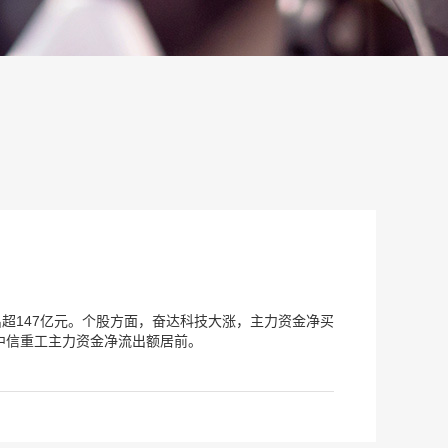
超147亿元。个股方面，奋达科技大涨，主力资金净买
中信重工主力资金净流出额居前。