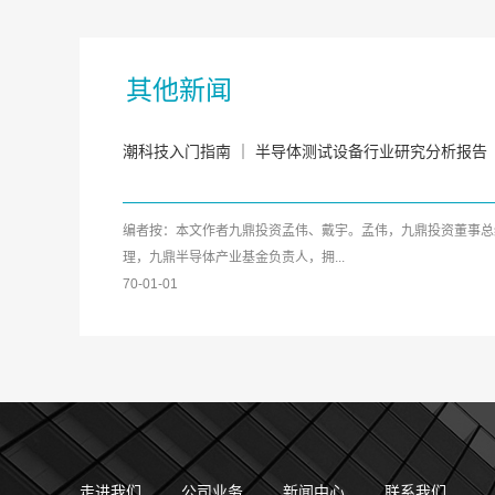
其他新闻
潮科技入门指南 ｜ 半导体测试设备行业研究分析报告
编者按：本文作者九鼎投资孟伟、戴宇。孟伟，九鼎投资董事总
理，九鼎半导体产业基金负责人，拥...
70-01-01
走进我们
公司业务
新闻中心
联系我们