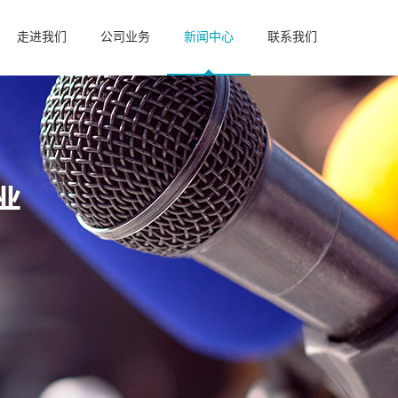
走进我们
公司业务
新闻中心
联系我们