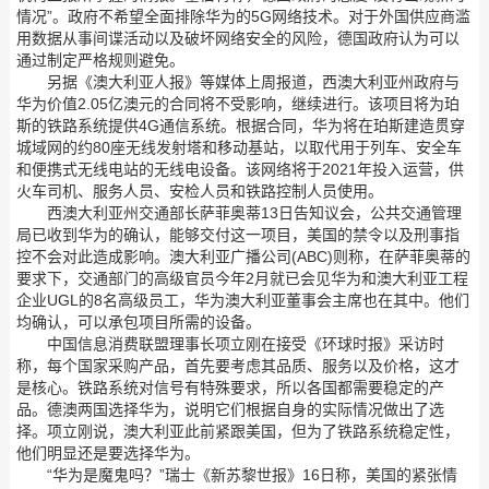
情况”。政府不希望全面排除华为的5G网络技术。对于外国供应商滥
用数据从事间谍活动以及破坏网络安全的风险，德国政府认为可以
通过制定严格规则避免。
另据《澳大利亚人报》等媒体上周报道，西澳大利亚州政府与
华为价值2.05亿澳元的合同将不受影响，继续进行。该项目将为珀
斯的铁路系统提供4G通信系统。根据合同，华为将在珀斯建造贯穿
城域网的约80座无线发射塔和移动基站，以取代用于列车、安全车
和便携式无线电站的无线电设备。该网络将于2021年投入运营，供
火车司机、服务人员、安检人员和铁路控制人员使用。
西澳大利亚州交通部长萨菲奥蒂13日告知议会，公共交通管理
局已收到华为的确认，能够交付这一项目，美国的禁令以及刑事指
控不会对此造成影响。澳大利亚广播公司(ABC)则称，在萨菲奥蒂的
要求下，交通部门的高级官员今年2月就已会见华为和澳大利亚工程
企业UGL的8名高级员工，华为澳大利亚董事会主席也在其中。他们
均确认，可以承包项目所需的设备。
中国信息消费联盟理事长项立刚在接受《环球时报》采访时
称，每个国家采购产品，首先要考虑其品质、服务以及价格，这才
是核心。铁路系统对信号有特殊要求，所以各国都需要稳定的产
品。德澳两国选择华为，说明它们根据自身的实际情况做出了选
择。项立刚说，澳大利亚此前紧跟美国，但为了铁路系统稳定性，
他们明显还是要选择华为。
“华为是魔鬼吗？”瑞士《新苏黎世报》16日称，美国的紧张情