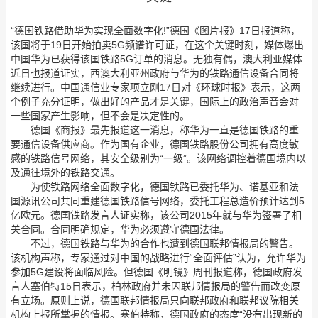
“德国铁路借助华为实现全面数字化!”德国《图片报》17日报道称，
该国将于19日开始拍卖5G频谱许可证，在这个关键时刻，媒体爆出
中国华为已获得该国铁路5G订单的消息。无独有偶，澳大利亚媒体
近日也报道证实，西澳大利亚州政府与华为的铁路通信设备合同将
继续进行。中国通信业专家项立刚17日对《环球时报》表示，这两
个例子充分证明，做出好的产品才是关键，国际上的政治声音会对
一些国家产生影响，但不会是决定性的。
德国《商报》最先报道这一消息，称华为一直是德国铁路的重
要通信设备供应商。作为国有企业，德国铁路股份公司拥有高度敏
感的铁路信号网络，其安全级别为“一级”。该网络调控着德国境内以
及通往境外的铁路交通。
为使铁路网络全面数字化，德国铁路已委托华为、诺基亚和法
国源讯公司共同重建德国铁路信号网络，委托工程总造价预计达到5
亿欧元。德国铁路发言人证实称，该公司2015年就与华为签署了相
关合同。合同明确规定，华为必须遵守德国法律。
不过，德国铁路与华为的合作也遭到德国联邦情报局的警告。
该机构声称，专家通过对中国的战略进行“全面评估”认为，允许华为
参加5G建设将面临风险。但德国《明镜》周刊报道称，德国政府发
言人塞伯特15日表示，柏林政府并未因联邦情报局的警告而改变原
有立场。原则上说，德国联邦情报局只向联邦政府和联邦议院相关
机构上报所掌握的情报。塞伯特称，德国政府的态度“没有出现新的