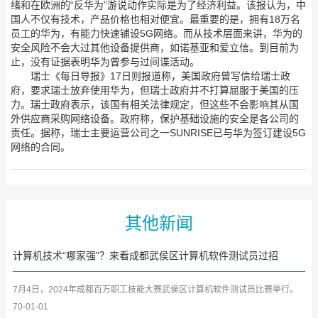
绪和在欧洲的“反华为”游说动作实际是为了经济利益。该报认为，中
国人不仅有技术，产品价格也相对便宜。最重要的是，拥有18万名
员工的华为，有能力快速铺设5G网络。而从技术层面来讲，华为的
安全风险不会大过其他设备提供商，如诺基亚和爱立信。到目前为
止，没有证据表明华为曾参与过间谍活动。
瑞士《每日导报》17日则报道称，美国政府曾写信给瑞士政
府，要求瑞士放弃使用华为，但瑞士政府并不打算屈服于美国的压
力。瑞士政府表示，该国有相关法律规定，但这些不会影响其从国
外供应商采购网络设备。政府称，保护基础设施的安全是各公司的
责任。据称，瑞士主要运营公司之一SUNRISE已与华为签订建设5G
网络的合同。
其他新闻
计算机技术“哪家强”？来看成都武侯区计算机软件测试员过招
7月4日，2024年成都百万职工技能大赛武侯区计算机软件测试员比赛举行。
大赛邀请了来自成都市武侯...
70-01-01