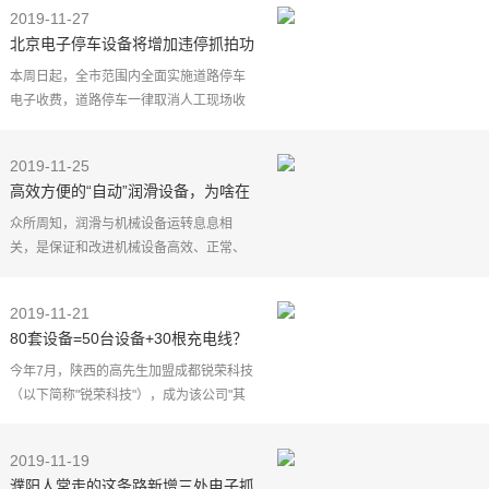
也逐渐给反恐战争带来了另外一个难题，
2019-11-27
那就是恐怖组织和
北京电子停车设备将增加违停抓拍功
能
本周日起，全市范围内全面实施道路停车
电子收费，道路停车一律取消人工现场收
费。各区将充分整合治安探头和电子停车
视频设备，作为违法停车非现场执法科技
2019-11-25
设备的补充，提高
高效方便的“自动”润滑设备，为啥在
海外大卖而在国内却无人问津？
众所周知，润滑与机械设备运转息息相
关，是保证和改进机械设备高效、正常、
长期运转的基本手段，是机械运转的命
脉。失去了润滑就没有机械设备的存在，
2019-11-21
因此润滑对机械设备来
80套设备=50台设备+30根充电线？
涉事公司：充电线也是设备
今年7月，陕西的高先生加盟成都锐荣科技
（以下简称"锐荣科技"），成为该公司"其
聚梦想共享智能项目"的代理商。双方拟定
合同，高先生支付5万元代理费，锐荣科技
2019-11-19
为他提供80套
濮阳人常走的这条路新增三处电子抓