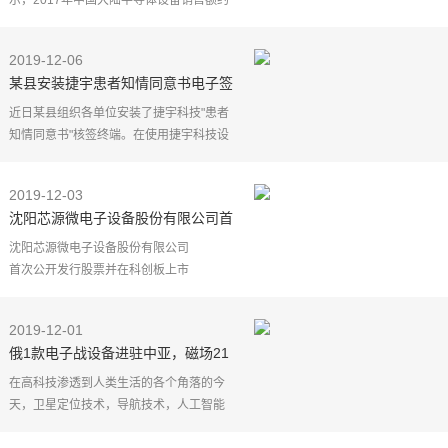
示，2017年中国大陆半导体设备销售额约
占全球的15%，预计2020年占比将超过
20%，约170亿美元。 ]
2019-12-06
在新建产线的推动下，2018年中国半导
某县安装捷宇患者知情同意书电子签
名设备
近日某县组织各单位安装了捷宇科技"患者
知情同意书"核签终端。在使用捷宇科技设
备之前，单位通过纸质版"患者知情同意
书"手工签字确认，工作量大，且纸质难保
2019-12-03
存、占用空间大
沈阳芯源微电子设备股份有限公司首
次公开发行股票并在科创板上市投资
沈阳芯源微电子设备股份有限公司
风险特别公告
首次公开发行股票并在科创板上市
投资风险特别公告
保荐机构（主承销商）：国信证券股份有
2019-12-01
限公司
俄1款电子战设备进驻中亚，磁场21
沈阳芯源微电子设备股份有限公司（以
保证俄基地安全，屏蔽卫星信号
在高科技渗透到人类生活的各个角落的今
天，卫星定位技术，导航技术，人工智能
在给普通人的生活带来无数方便的同时，