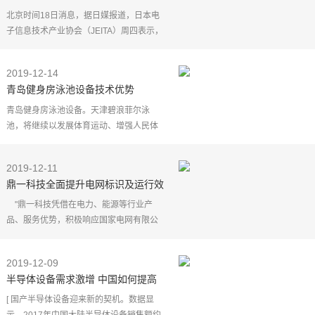
产值超3万亿美元
北京时间18日消息，据日媒报道，日本电
子信息技术产业协会（JEITA）周四表示，
预计2020年全球电子设备产值将比2019年
增长5%，达到3.0807万亿美元，市场规模
2019-12-14
首次超过3万亿美
青岛健身房泳池设备技术优势
青岛健身房泳池设备。天津碧浪菲尔泳
池，将继续以发展体育运动、增强人民体
质，建设健康型社会为己任，依靠专业技
术优势，为用户提供个性化泳池设计、制
2019-12-11
造、安装、集成一体
鼎一科技全面提升电网标识及运行效
率
"鼎一科技凭借在电力、能源等行业产
品、服务优势，积极响应国家电网有限公
司发布的 《泛在电力物联网白皮书
2019》，加速建设研发和布局智能管理、
2019-12-09
电力物联系统。"湖南鼎一
半导体设备需求激增 中国如何提高
自给率
[ 国产半导体设备迎来新的契机。数据显