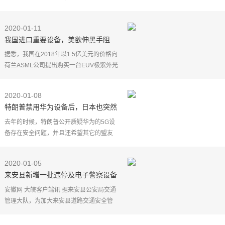
件的设备来换购，并且在购买新设备时享
受折抵优惠，苹果将根据设备的状况、配
2020-01-11
置及制造年份来
我国进口重要设备，美欲伸黑手阻
止，出口国恐两面不讨好
据悉，我国在2018年以1.5亿美元的价格向
荷兰ASML公司提出购买一台EUV极紫外光
刻机，并获得当局的批准出口许可后，美
国便展开了游说行动，有资料显示，当时
2020-01-08
因美国高层强力游
特朗普禁用华为设备后，日本也突然
宣布，其实任正非早已透露玄机
去年的时候，特朗普公开质疑华为的5G设
备存在安全问题，并且还希望其它的盟友
禁止使用华为5G设备。尽管有一部分运营
商确实停用了华为的5G设备，但还是有许
2020-01-05
多的运营商继续坚
来安县新增一批违停及电子警察设备
安徽网 大皖客户端讯 据来安县公安局交通
管理大队，为加大来安县道路交通安全管
理力度，进一步规范行车、停车秩序，预
防交通事故发生，为全县群众创造良好的