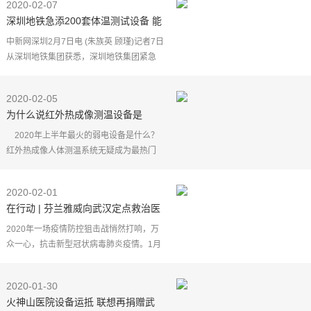
2020-02-07
深圳地铁急添200套体温测试设备 能
追踪体温较高者
中新网深圳2月7日电 (朱族英 顾瑾)记者7日
从深圳地铁集团获悉，深圳地铁集团紧急
购置200套红外热成像体温测试设备，此种
设备能快速找出并追踪体温较高的人员，
2020-02-05
提高进站人员
为什么说红外热成像测温设备是
2020年最火的弱电设备？
2020年上半年最火的弱电设备是什么？
红外热成像人体测温系统无疑成为最热门
的智能化弱电设备，有在线的，也有单兵
的，广泛应用在全国各地，由于需求特别
2020-02-01
大，加上很多企业
在行动 | 芬兰雅威向武汉定点救治医
院捐赠医用级杀菌设备
2020年一场疫情防控狙击战悄然打响，万
众一心，抗击新型冠状病毒肺炎疫情。1月
22日，在了解到新型冠状病毒肺炎疫情发
生的第一时间，芬兰雅威即向华中科技大
2020-01-30
学协和医院、武汉
火神山医院设备运抵 联想再捐赠武