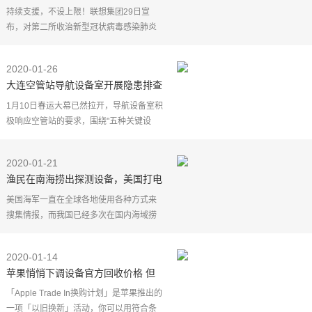
汉雷神山医院所有IT设备
持续支援，不设上限！联想集团29日宣
布，对第二所收治新型冠状病毒感染肺炎
患者的武汉雷神山医院，捐赠医院所需的
所有IT设备。这是联想继25日启动紧急驰
2020-01-26
援武汉行动，向武汉
大连空管站导航设备室开展隐患排查
1月10日春运大幕已然拉开，导航设备室积
极响应空管站的要求，围绕"五种关键设
备"，"五个运行环境"，从系统安全高效及
单机、单点、单线运行风险上逐一梳理，
2020-01-21
开展隐患排查。先
渔民在南海捞出探测设备，美国打电
话：这是我们的请归还
美国海军一直在全球各地使用各种方式来
搜集情报，而我国已经多次在国内海域捞
到美国的探测器，而同样的场景，最近也
发生在了克罗地亚，一名克罗地亚的渔民
2020-01-14
在捕鱼时捞起了一
苹果悄悄下调设备官方回收价格 但
影响似乎并不大
「Apple Trade In换购计划」是苹果推出的
一项「以旧换新」活动，你可以用符合条