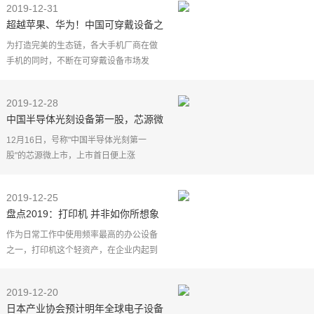
2019-12-31
出行环境。根据
超越苹果、华为！中国可穿戴设备之
王诞生，靠性价比拿下销量第一
为打造完美的生态链，各大手机厂商在做
手机的同时，不断在可穿戴设备市场发
力。例如苹果推出的无线耳机——
AirPods，苹果智能手表——Watch Series
2019-12-28
等等。而有着"杂货铺"之称
中国半导体光刻设备第一股，芯源微
如何破解国外巨头垄断困境？
12月16日，号称"中国半导体光刻第一
股"的芯源微上市，上市首日便上涨
139.15%。作为"制造业皇冠上的明珠"，半
导体渗透进入了计算机、消费电子、汽车
2019-12-25
电子、物联网等多个产业，
盘点2019：打印机 并非如你所想象
的一台设备
作为日常工作中使用频率最高的办公设备
之一，打印机这个轻资产，在企业内起到
了"举足轻重"的作用。但这台作为业务支撑
的设备，此前却并未给用户留下过多的"好
2019-12-20
印象"，连接难
日本产业协会预计明年全球电子设备