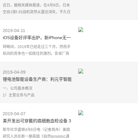
失踪，美媒：在两大国手中
近日，据相关媒体报道，在4月9日，日本
空自1架f-35战机突然从雷达消失，不久日
方防卫相就确认，该f-35战机确认已经坠
毁，因为在海面上捞到了战机尾翼的残
2019-04-11
骸。因此，日方转而
iOS设备好评率出炉，新iPhone无一
入榜，SE成为最受欢迎苹果手机
转眼间，2019年已经走过三个月，然而手
机间的竞争也一如既往的激烈。安卓厂商
在这几个月倒是发布了不少机型，像小米
9，三星s10，华为p30，OPPO RENO等
2019-04-09
等。反观苹果却很低调
锂电池智能设备生产商：利元亨智能
一、公司基本概况
1）主营业务与产品
公司主要从事智能制造装备的研发、生产
及销售，为锂电池、汽车零部件、精密电
2019-04-07
子、安防等行业提供高端装备和工厂自动
美开发出可穿戴的癌细胞血检设备 3
化解决方案。。公
到5年临床试验
新华社华盛顿4月6日电（记者周舟）美国
研究人员在新一期英国《自然&middot;通