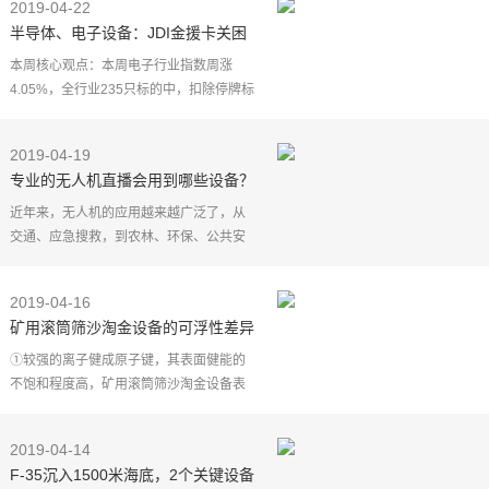
2019-04-22
半导体、电子设备：JDI金援卡关困
难重重 荐8股
本周核心观点：本周电子行业指数周涨
4.05%，全行业235只标的中，扣除停牌标
的，全周上涨的标的201只，周涨幅在5个
点以上的88只，周涨幅在10个点以上的19
2019-04-19
只，全周下跌的标的
专业的无人机直播会用到哪些设备？
这一设备很关键
近年来，无人机的应用越来越广泛了，从
交通、应急搜救，到农林、环保、公共安
全等，涉及多个领域。而无人机在视频拍
摄中也大放异彩，无人机拍摄能带给观众
2019-04-16
更加独特的视觉体
矿用滚筒筛沙淘金设备的可浮性差异
大不大？
①较强的离子健成原子键，其表面健能的
不饱和程度高，矿用滚筒筛沙淘金设备表
面有较强的极性相化学活性。"物表面易被
水润湿，如破化矿、氧化矿、硅酸盐等。
2019-04-14
②较弱的分子键
F-35沉入1500米海底，2个关键设备