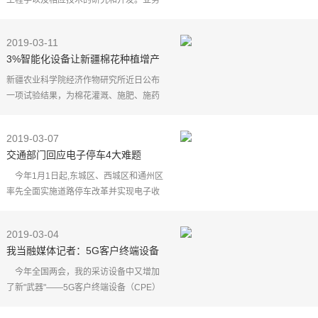
工程学以及相应技术的研究和开发。业务
包括：各种工业废水治理工程、生活污水
处理工程等的总包、设计、施工、安装、
2019-03-11
调试配套服务、运
3%智能化设备让新疆棉花种植增产
提效
新疆农业科学院经济作物研究所近日公布
一项试验结果，为棉花灌溉、施肥、施药
筛选出两套水肥药高效一体化智能装备。
一种是适用于较大棉田的棉田PLC（可编
2019-03-07
程逻辑控制器）主动
交通部门回应电子停车4大难题
今年1月1日起,东城区、西城区和通州区
率先全面实施道路停车改革并实现电子收
费。北京青年报记者探访发现，电子停车
收费实施两个月以来，停车议价、逃费等
2019-03-04
现象有所减少，但
我当融媒体记者：5G客户终端设备
派上用场
今年全国两会，我的采访设备中又增加
了新"武器"——5G客户终端设备（CPE）
和VR全景相机，可以将大会现场的超高清