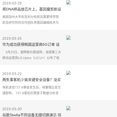
2019-03-28
上，设备正常运行时不
将DNA样品放芯片上，基因魔剪新设
备可几分钟检出基因突变
美国加州大学伯克利分校和克莱蒙特学院
凯克研究所的合作团队将基因编辑技术与
纳米电子学相结合，创造出一种可在几分
钟内检测出特定基因突变的新型手持设
2019-03-25
备。研究人员称，这
华为成功获得韩国运营商5G订单 设
备占比95％
3月25日，据韩联社报道称，该国第三大
移动运营商LG Uplus（LG U+）公布了他
们首批采购5G设备，其中华为占比达到了
95%。
2019-03-22
韩国运营商LG Uplus（LG U+）表
两失事客机少装关键安全设备？没买
示，他们正在
波音额外收费项目
埃航波音737-8事故发生后，埃塞俄比亚交
通部称， 737-8客机的黑匣子数据分析显
示，这一空难与去年的狮航波音737-8客机
空难有"明显的相似之处"。
2019-03-20
据《纽约时报》当地时间21
谷歌Stadia不同设备无缝切换演示 存