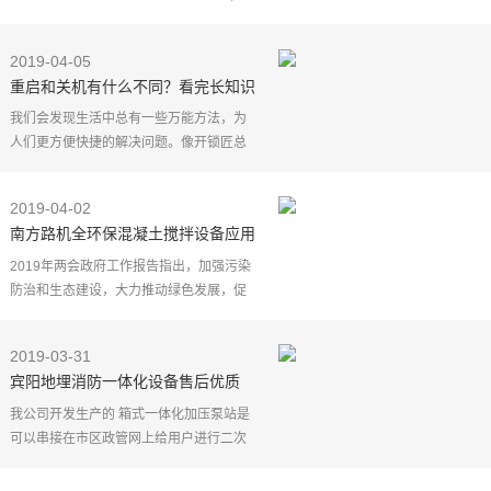
讯》杂志上发表报告说，他们开发出一种
可穿戴设备原型机，可连续收集患者血液
2019-04-05
中活体癌细胞，提
重启和关机有什么不同？看完长知识
我们会发现生活中总有一些万能方法，为
人们更方便快捷的解决问题。像开锁匠总
有一把万能钥匙。同样的，面对智能设备
所带来的各种问题现在也流传着一个万能
2019-04-02
的应用方法，而这
南方路机全环保混凝土搅拌设备应用
于广东粤皖混凝土公司
2019年两会政府工作报告指出，加强污染
防治和生态建设，大力推动绿色发展，促
进资源节约和循环利用，推广绿色建筑。
绿色建筑离不开绿色建材,离不开绿色生
2019-03-31
产，预拌混凝土行业
宾阳地埋消防一体化设备售后优质
我公司开发生产的 箱式一体化加压泵站是
可以串接在市区政管网上给用户进行二次
加压的一种供水设备厂不需要建造蓄水
池、高位水箱、，直接串接在市政管网