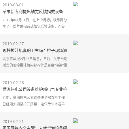
视频等信息，几乎"同时"传递给互联网用
2019-03-01
户。
苹果新专利提出触觉反馈指戴设备
人民日报
支持虚拟键盘操作
2019年03月01日，在上个月初，映维网分
享了一份苹果指戴式触觉反馈设备，而美
国专利商标局日前又公布了一份利用指戴
设备的专利，但这一次是用于完全不同的
2019-02-27
情景。
现榨橙汁机真的卫生吗？橙子现场添
下一
加，机器内无清洗设备
北京青年报2月27日消息，日前，关于自动
贩卖的现榨橙汁机内部构件是否会"污染"橙
汁一事，深圳和上海两地的监管部门给出
了不同的监管意见。这也让该类设备产出
2019-02-23
的食品是否符合
蒲洲热电公司设备维护部电气专业拉
开春检序幕
近期，蒲洲热电公司设备维护部春检工作
已经如火如荼拉开序幕，电气专业本着早
动手、早准备、早安排，提前做好春检现
场查看，对专业设备进行全面摸底排查，
2019-02-21
做好事故预想， 严
英国网络安全主管：未就华为设备问