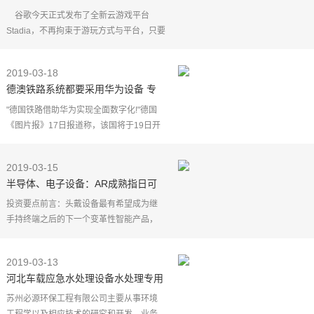
档共享无延迟
谷歌今天正式发布了全新云游戏平台
Stadia，不再拘束于游玩方式与平台，只要
有网，就能畅玩大作，并且在不同设备之
间可以无缝切换，存档共享。在发布会上
2019-03-18
官方进行了演示。
德澳铁路系统都要采用华为设备 专
家：产品好才是关键
"德国铁路借助华为实现全面数字化!"德国
《图片报》17日报道称，该国将于19日开
始拍卖5G频谱许可证，在这个关键时刻，
媒体爆出中国华为已获得该国铁路5G订单
2019-03-15
的消息。无独有偶
半导体、电子设备：AR成熟指日可
待 荐5股
投资要点前言：头戴设备最有希望成为继
手持终端之后的下一个变革性智能产品，
可通过沉浸式交互、视觉和音频三个维度
提供丰富的体验。而在这个时点，随着5G
2019-03-13
成熟以后，通过高
河北车载应急水处理设备水处理专用
设备生产-黑臭河治理
苏州必源环保工程有限公司主要从事环境