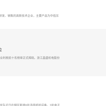
研发、销售的高新技术企业，主要产品为中低压
位
行业利税前十名榜单正式揭晓。浙江晶盛机电股份
支队近日在辖区新增8处违停抓拍设备，3处电子