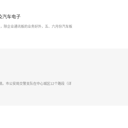
及汽车电子
司，除企业通讯板的业务好外，五、六月份汽车板
境。市公安局交警支队在中心城区12个路段（详