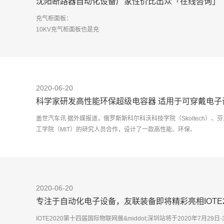
沈阳断路器自动化设备厂家性价比出众「在线咨询」
充气柜面板：
10KV充气柜面板也是充
气柜的点睛之笔，直接影响了柜子的外观，
断路器自动化设备厂家
面板也随着充气柜近几年的不断改进 也在升级，由原来的铝面板改成一
2020-06-20
科学家研发高性能环保超级电容器 适用于可穿戴电子
盖世汽车讯 据外媒报道，俄罗斯斯科尔科沃科技学院（Skoltech）、芬兰阿尔
工学院（MIT）的研究人员合作，设计了一款高性能、环保、
2020-06-20
专注于自动化电子设备，友联装备即将精彩亮相IOTE
IOTE2020第十四届国际物联网展&middot;深圳站将于2020年7月