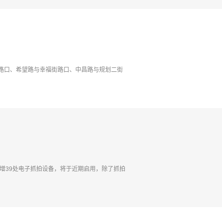
路口、希望路与幸福街路口、中昌路与规划二街
新增39处电子抓拍设备，将于近期启用，除了抓拍