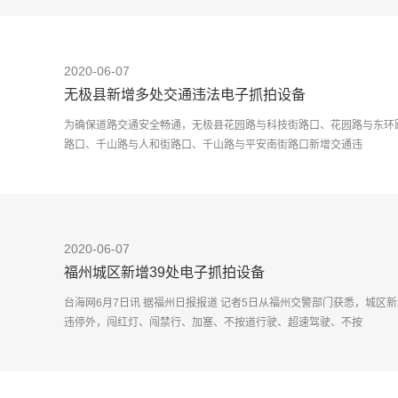
2020-06-07
无极县新增多处交通违法电子抓拍设备
为确保道路交通安全畅通，无极县花园路与科技街路口、花园路与东环
路口、千山路与人和街路口、千山路与平安南街路口新增交通违
2020-06-07
福州城区新增39处电子抓拍设备
台海网6月7日讯 据福州日报报道 记者5日从福州交警部门获悉，城区
违停外，闯红灯、闯禁行、加塞、不按道行驶、超速驾驶、不按