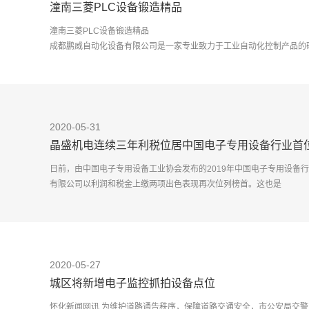
潼南三菱PLC设备锻造精品
潼南三菱PLC设备锻造精品
成都鹏威自动化设备有限公司是一家专业致力于工业自动化控制产品的
变频器、交流伺服系统。本公司是由
2020-05-31
晶盛机电连续三年利税位居中国电子专用设备行业首
日前，由中国电子专用设备工业协会发布的2019年中国电子专用设备
有限公司以利润和税金上缴两项出色表现再次位列榜首。这也是
2020-05-27
城区将新增电子监控抓拍设备点位
怀化新闻网讯 为维护道路通告秩序，保障道路交通安全，市公安局交警