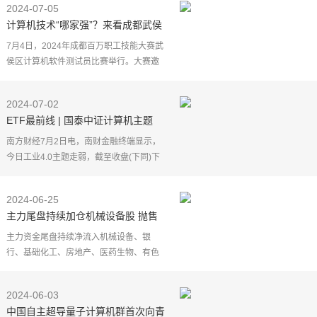
2024-07-05
降息周期，板块走势
计算机技术“哪家强”？来看成都武侯
区计算机软件测试员过招
7月4日，2024年成都百万职工技能大赛武
侯区计算机软件测试员比赛举行。大赛邀
请了来自成都市武侯区范围内从事计算机
软件测试及具体相应技能的各类企事业单
2024-07-02
位一线在职职工参
ETF最前线 | 国泰中证计算机主题
ETF(512720)下跌0.52%，工业4.0
南方财经7月2日电，南财金融终端显示，
主题走弱，康跃科技上涨20.09%
今日工业4.0主题走弱，截至收盘(下同)下
跌1.91%。持有工业4.0主题股票的国泰中
证计算机主题ETF(512720)下跌0.52%，最
2024-06-25
新价报0.765元。
主力尾盘持续加仓机械设备股 抛售
电子、计算机股
主力资金尾盘持续净流入机械设备、银
行、基础化工、房地产、医药生物、有色
金属等板块，净流出电子、计算机、非银
金融、通信、电力设备、公用事业等板
2024-06-03
块。具体到个股来看，
中国自主超导量子计算机群首次向青