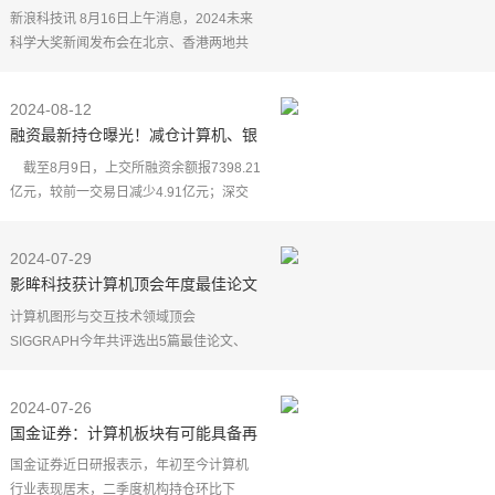
学奖揭晓：孙斌勇获奖
新浪科技讯 8月16日上午消息，2024未来
科学大奖新闻发布会在北京、香港两地共
同举办，正式揭晓2024未来科学大奖"生命
科学奖"、"物质科学奖"、"数学与计算机科
2024-08-12
学奖"获奖名单
融资最新持仓曝光！减仓计算机、银
行、汽车
截至8月9日，上交所融资余额报7398.21
亿元，较前一交易日减少4.91亿元；深交
所融资余额报6636.34亿元，较前一交易日
减少13.2亿元；两市合计14034.55亿元，
2024-07-29
较前一交易日减
影眸科技获计算机顶会年度最佳论文
两项提名
计算机图形与交互技术领域顶会
SIGGRAPH今年共评选出5篇最佳论文、
12篇荣誉提名，来自中国的人工智能公司
影眸科技在本年度SIGGRAPH上荣获最佳
2024-07-26
论文荣誉提名2项，是本场唯一获
国金证券：计算机板块有可能具备再
次构筑双底，启动新一轮向上行情的
国金证券近日研报表示，年初至今计算机
机会
行业表现居末，二季度机构持仓环比下