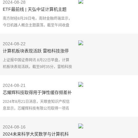
2024-08-28
ETF最前线 | 天弘中证计算机主题
ETF(159998)早盘收平，机器人概念
南方财经8月28日电，南财金融终端显示，
主题震荡，禾川科技上涨11.17%
今日机器人概念主题震荡，截至午间收盘
(下同)上涨0.13%。
持有机器人概念主题股票的天弘中证
2024-08-22
计算机主题ETF(159998)早盘收平，最
计算机板块表现活跃 雷柏科技涨停
上证报中国证券网讯 8月22日早盘，计算
机板块表现活跃。截至9时35分，雷柏科技
涨停。佳创视讯涨超9%，汉仪股份、优博
讯涨逾5%，丝路视觉、容联科技等跟涨。
2024-08-21
芯耀辉科技取得用于弹性缓存频差补
偿的控制方法、计算机设备及介质专
2024年8月21日消息，天眼查知识产权信
利，降低逻辑计数和数据传输时间
息显示，芯耀辉科技有限公司取得一项名
为"用于弹性缓存频差补偿的控制方法、计
算机设备及介质"，授权公告号
2024-08-16
CN118312459B，申请日期为
2024未来科学大奖数学与计算机科