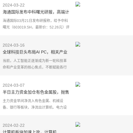
的重要凭证，必须要在规定时间内完成打
2024-03-22
印并了解考点考试
海通国际发布中科曙光研报，高端计
算机领军者，迎来AI时代机遇
海通国际03月21日发布研报称，给予中科
曙光（603019.SH，最新价：52.26元）评
级。评级理由主要包括：1）公司业绩稳健
增长，IT设备占据主要比重；2）"研发+市
2024-03-16
场+生态"三位一
全球科技巨头布局AI PC，相关产业
链公司或受益
当前，人工智能正逐渐成为新一轮科技革
命和产业变革的核心焦点，不断赋能各行
业实现智能化转型。业内人士指出，AI PC
将人工智能大模型融入到计算机硬件和软
2024-03-07
件中，带来架构设
半日主力资金加仓有色金属股，抛售
计算机股
主力资金早间净流入有色金属、机械设
备、银行等板块，净流出计算机、电力设
备、电子等板块。具体到个股来看，东方
精工、中国稀土、铜陵有色获净流入11.19
2024-02-22
亿元、7.05亿元、6
计算机板块加速上攻，计算机