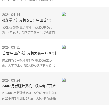
码：03738)创始人、董事长王扬斌入选美
国佛罗里达大学电气与计算机工程系首届
名人堂，以表彰其在计算机工程领域取得
2024-04-14
的卓越成就以及对社
抵御量子计算机攻击！中国首个！
记者从安徽省量子计算工程研究中心获
悉，4月10日，我国第三代自主超导量子计
算机"本源悟空"成功装备国内首个PQC"抗
量子攻击护盾"——PQC（Post Quantum
2024-03-31
Cryptography，后量
首届“中国高校计算机大赛—AIGC创
新赛”在天开园启动
由全国高等学校计算机教育研究会主办、
南开大学与vivo（维沃移动通信有限公司）
联合承办的首届（2024年）"中国高校计算
机大赛—AIGC（生成式人工智能）创新
2024-03-24
赛"启动会在天开
24年3月新疆计算机二级准考证开始
打印时间
2024年3月新疆计算机二级的准考证打印时
间2024年3月18日9时后，大家可登录报名
系统打印准考证。准考证是大家参加考试