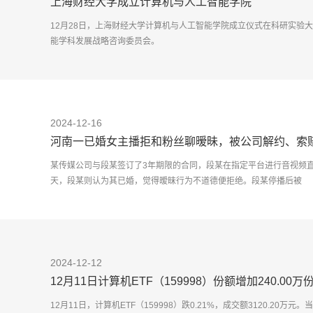
上海财经大学成立计算机与人工智能学院
12月28日，上海财经大学计算机与人工智能学院成立仪式在科研实验
能学科发展战略咨询委员会。
12月28日，上海财经大学举行计
2024-12-16
河南一已婚女主播拒和粉丝聊暧昧，被公司解约、索赔
某传媒公司与段某签订了3年期限的合同，段某在指定平台进行音视频
天，段某则认为其已婚，觉得暧昧行为不道德便拒绝。段某停播后被
2024-12-12
12月11日计算机ETF（159998）份额增加240.00
22.45亿元
12月11日，计算机ETF（159998）跌0.21%，成交额3120.20万元。