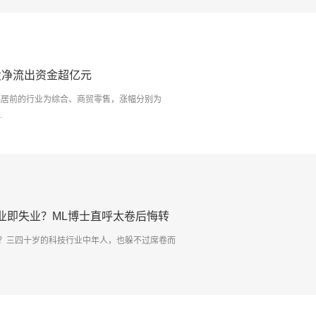
股净流出资金超亿元
涨幅居前的行业为综合、商贸零售，涨幅分别为
.
毕业即失业？ML博士直呼太卷后悔转
失业？三四十岁的科技行业中年人，也躲不过席卷而