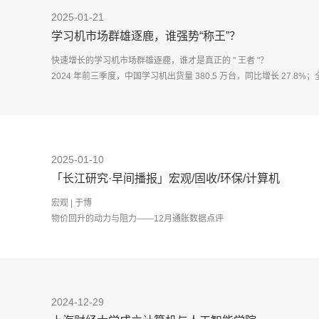
2025-01-21
学习机市场群雄逐鹿，谁强势“称王”？
快速增长的学习机市场群雄逐鹿，谁才是真正的 " 王者 "？
2024 年前三季度，中国学习机出货量 380.5 万台，同比增长 27.8%；全
作业
2025-01-10
「长江研究·早间播报」宏观/固收/环保/计算机
宏观 | 于博
物价回升的动力与阻力——12月通胀数据点评
2024年12月CPI同比0.1%，食品仍是主要拖累，核心CPI同比0.
PPI环
2024-12-29