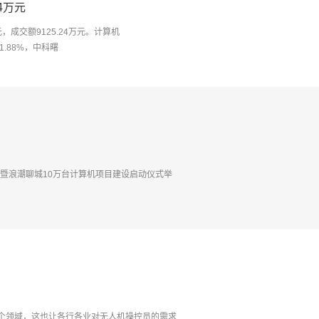
24万元
元，成交额9125.24万元。计算机
1.88%，中科曙
约暨浪潮聊城10万台计算机项目建设启动仪式举
个领域，这也让各行各业对无人机操控员的需求