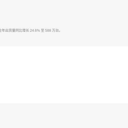
年出货量同比增长 24.6% 至 588 万台。
4%，其中耐用消费品环比上涨、房租环比转平。12月