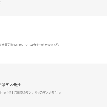
元
财联社星矿数据显示，今日早盘主力资金净流入汽
资净买入最多
中，有19个行业获融资净买入，累计净买入金额在10