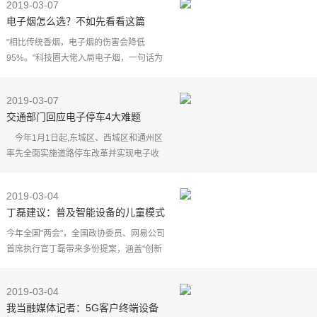
2019-03-07
电子烟怎么选？不如先看看这篇
EVOVE电子烟体验
"相比传统香烟，电子烟的伤害会降低
95%。"科技圈大佬入局电子烟，一句话为
意识到烟草危害并有意降低烟量的烟民们
指明了"方向"。
2019-03-07
（下滑900字后为正文）
交通部门回应电子停车4大难题
国内烟民对电子烟
今年1月1日起,东城区、西城区和通州区
率先全面实施道路停车改革并实现电子收
费。北京青年报记者探访发现，电子停车
收费实施两个月以来，停车议价、逃费等
2019-03-04
现象有所减少，但
丁磊建议：普及智能设备的儿童模式
减少孩子沉迷
今年全国"两会"，全国政协委员、网易公司
首席执行官丁磊带来多份提案，涵盖"创新
智能教育方式""助推先进制造升级""电商精
准扶贫"和"未成年人健康上网"等主题。
2019-03-04
将智能
我当融媒体记者：5G客户终端设备