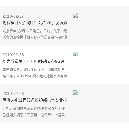
以及电视等"屏幕"的年龄逐渐降低，对孩子
的"屏幕时间"进行限制的呼声也随之升高。
2019-02-27
无节制"屏
现榨橙汁机真的卫生吗？橙子现场添
加，机器内无清洗设备
北京青年报2月27日消息，日前，关于自动
贩卖的现榨橙汁机内部构件是否会"污染"橙
汁一事，深圳和上海两地的监管部门给出
了不同的监管意见。这也让该类设备产出
2019-02-23
的食品是否符合
华为数量第一！中国移动公布5G设
备采购单
集微网消息，据钛媒体报道，中国移动已
经公布了2019年5G规模组网建设及应用示
范工程无线主设备租赁单一来源采购结
果，华为、中兴、爱立信、诺基亚、大唐
2019-02-23
中标。
蒲洲热电公司设备维护部电气专业拉
开春检序幕
报道
近期，蒲洲热电公司设备维护部春检工作
已经如火如荼拉开序幕，电气专业本着早
动手、早准备、早安排，提前做好春检现
场查看，对专业设备进行全面摸底排查，