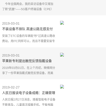
派上用场
今年全国两会，我的采访设备中又增加
了新"武器"——5G客户终端设备（CPE）
和VR全景相机，可以将大会现场的超高清
视频等信息，几乎"同时"传递给互联网用
2019-03-01
户。
不装设备不排队 高速公路无感支付
人民日报
今起上线运行
安装了ETC设备的车辆能"秒"过高速公路收
费站，用ITC同样可以，而且不需要安装专
门的设备。从今日起，北仑港高速公司联
合市公路局等单位自主研发的ITC高速公路
2019-03-01
无感收费系统正
苹果新专利提出触觉反馈指戴设备
支持虚拟键盘操作
2019年03月01日，在上个月初，映维网分
享了一份苹果指戴式触觉反馈设备，而美
国专利商标局日前又公布了一份利用指戴
设备的专利，但这一次是用于完全不同的
2019-02-27
情景。
人民日报谈电子设备成瘾：正确管理
下一
屏幕时间是必修课
人民日报2月27日消息，随着智能电子设备
不断普及，儿童首次接触手机、平板电脑