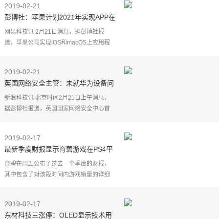
2019-02-21
做好事故预想， 严
彭博社：苹果计划2021年实现APP在
不同设备上兼容
网易科技讯 2月21日消息，据彭博社报
道，苹果公司实现iOS和macOS上应用程
序兼容的计划有了最新的时间表。该项计
划将与今年的全球开发者大会(WWDC)一
2019-02-21
起启动，在2021年实现应
英国网络安全主管：未就华为设备问
题做出任何决定
新浪科技讯 北京时间2月21日上午消息，
据彭博社报道，英国国家网络安全中心首
席执行官塞伦&middot;马丁（Ciaran
Martin）称，该国网络安全官员并未就是否
2019-02-17
建议英国政府禁止中
最新季度财报显示育碧游戏在PS4平
台上销量最高
育碧在周五公布了过去一个季度的财报，
其中包含了对该段时间内游戏销量的详细
分析。其中有几个值得关注的有趣数据
（比如他们该季度在北美和欧洲的游戏销
2019-02-17
量几乎相等），还包
东材科技三涨停：OLED显示技术用